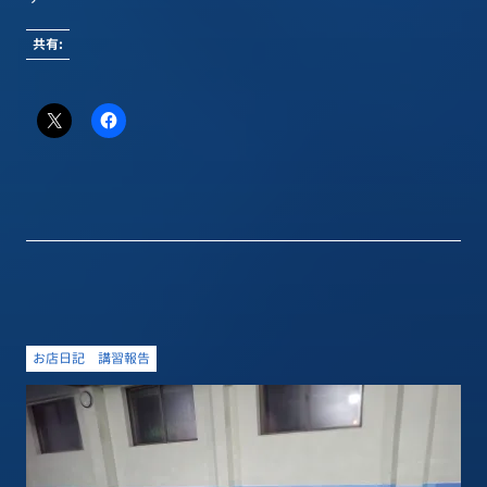
共有:
お店日記
講習報告