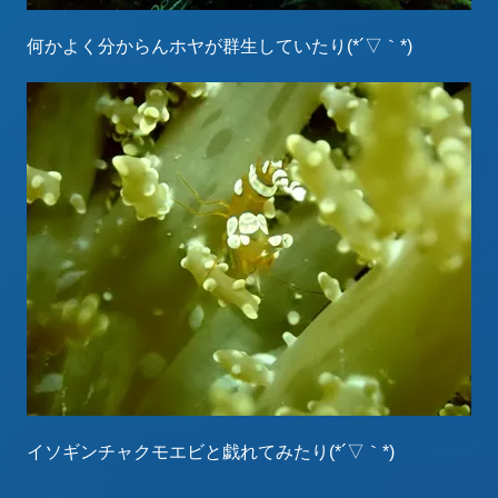
何かよく分からんホヤが群生していたり(*´▽｀*)
イソギンチャクモエビと戯れてみたり(*´▽｀*)