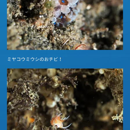
ミヤコウミウシのおチビ！