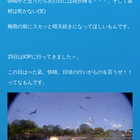
快晴かと思ったら次の日には雨が降る・・・。そして器
材は乾かない(笑)
梅雨の前にスカッと晴天続きになってほしいもんです。
25日はIOPに行ってきました～。
この日はべた凪、快晴。日頃の行いがものを言うぜ！！
ってなもんです。