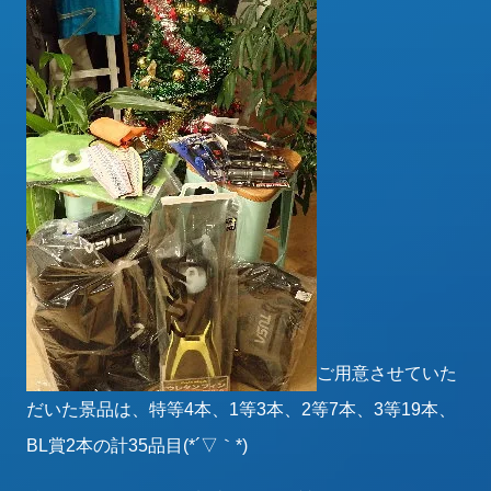
ご用意させていた
だいた景品は、特等4本、1等3本、2等7本、3等19本、
BL賞2本の計35品目(*´▽｀*)