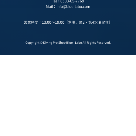
Tel：
0533-65-7769
Mail：
info@blue-labo.com
営業時間：13:00～19:00［木曜、第2・第4水曜定休］
Copyright © Diving Pro Shop Blue - Labo All Rights Reserved.