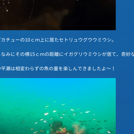
ピカチューの10ｃｍ上に居たセトリュウグウウミウシ。
ちなみにその横15ｃｍの距離にイガグリウミウシが居て、奇妙
中平瀬は相変わらずの魚の量を楽しんできましたよ～！