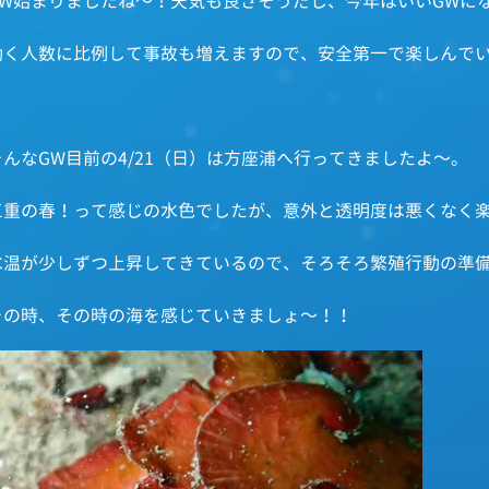
GW始まりましたね～！天気も良さそうだし、今年はいいGWに
動く人数に比例して事故も増えますので、安全第一で楽しんで
そんなGW目前の4/21（日）は方座浦へ行ってきましたよ～。
三重の春！って感じの水色でしたが、意外と透明度は悪くなく
水温が少しずつ上昇してきているので、そろそろ繁殖行動の準
その時、その時の海を感じていきましょ～！！