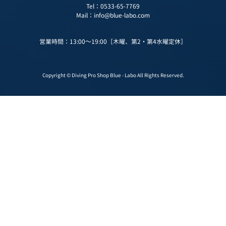
Tel：
0533-65-7769
Mail：
info@blue-labo.com
営業時間：13:00～19:00［木曜、第2・第4水曜定休］
Copyright © Diving Pro Shop Blue - Labo All Rights Reserved.