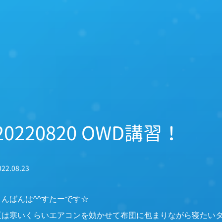
20220820 OWD講習！
022.08.23
こんばんは^^すたーです☆
夏は寒いくらいエアコンを効かせて布団に包まりながら寝たいタ