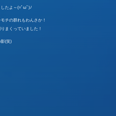
よ～(=ﾟωﾟ)ﾉ
シモチの群れもわんさか！
回りまくっていました！
(笑)