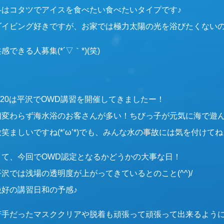
冬はコタツでアイスを食べたい食べたいタイプです♪
ダイビング好きですが、お家では極力太陽の光を浴びたくないの
感できる人募集(*´▽｀*)(笑)
8/20は平沢でOWD講習を開催してきましたー！
相変わらず海水浴のお客さんが多い！ちびっ子が元気に海で遊
微笑ましいですね(*’ω’*)でも、みんな水の事故には気を付けて
さて、今回でOWD認定となるかどうかの大事な日！
平沢では浅場の透明度が上がってきているとのこと(^^)/
絶好の講習日和の予感♪
苦手だったマスククリアや脱着も頑張って頑張って出来るよう