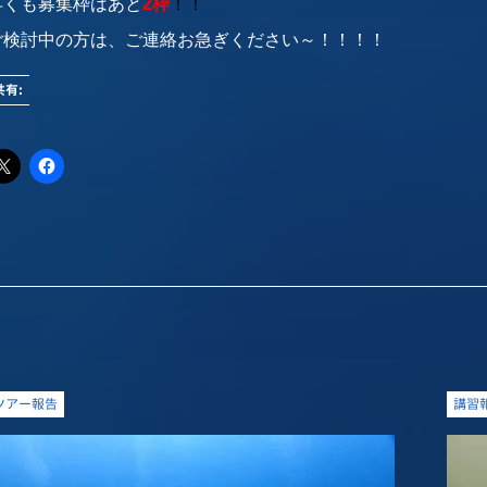
早くも募集枠はあと
2枠
！！
ご検討中の方は、ご連絡お急ぎください～！！！！
共有:
ツアー報告
講習