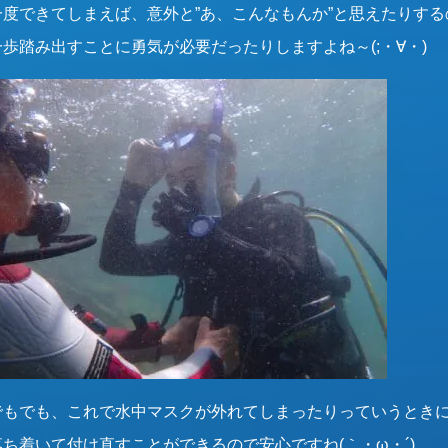
一度できてしまえば、意外と”あ、こんなもんか”と思えたりする
一歩踏み出すことに勇気が必要だったりしますよね～(;・∀・)
でもでも、これで水中マスクが外れてしまったりっていうとき
落ち着いて付け直すことができるので安心ですね(｀・ω・´)