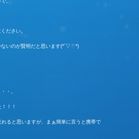
いで。
意ください。
いのが賢明だと思います(*´▽｀*)
！
・・・。
した！！！
説明が見れると思いますが、まぁ簡単に言うと携帯で