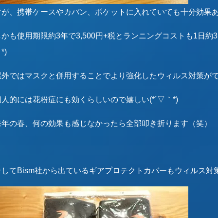
すが、携帯ケースやカバン、ポケットに入れていても十分効果あるみ
しかも使用期限約3年で3,500円+税とランニングコストも1日約
*)
屋外ではマスクと併用することでより強化したウィルス対策が
個人的には花粉症にも効くらしいので嬉しい(*´▽｀*)
来年の春、何の効果も感じなかったら全部叩き折ります（笑）
そしてBism社から出ているギアプロテクトカバーもウィルス対