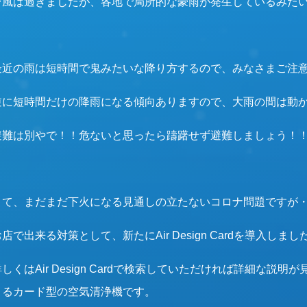
台風は過ぎましたが、各地で局所的な豪雨が発生しているみた
最近の雨は短時間で鬼みたいな降り方するので、みなさまご注
逆に短時間だけの降雨になる傾向ありますので、大雨の間は動かな
避難は別やで！！危ないと思ったら躊躇せず避難しましょう！
さて、まだまだ下火になる見通しの立たないコロナ問題ですが
店で出来る対策として、新たにAir Design Cardを導入しま
詳しくはAir Design Cardで検索していただければ詳細な
きるカード型の空気清浄機です。