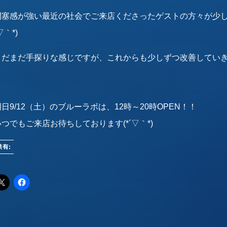
閉塞感が強い最近の社会でご来店くださったゲストの方々が少し
▽｀*)
まだまだ手探りな感じですが、これからも少しずつ改善してい
日9/12（土）のブルーラボは、12時～20時OPEN！！
いつでもご来店お待ちしております(*´▽｀*)
共有: