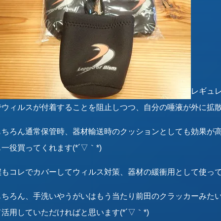
レギュ
でウィルスが付着することを阻止しつつ、自分の唾液が外に拡
もちろん通常保管時、器材輸送時のクッションとしても効果が
一役買ってくれます(*´▽｀*)
僕もコレでカバーしてウィルス対策、器材の緩衝用として使っ
もちろん、手洗いやうがいはもう当たり前田のクラッカーみた
て活用していただければと思います(*´▽｀*)