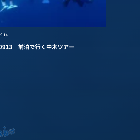
9.14
20913 前泊で行く中木ツアー