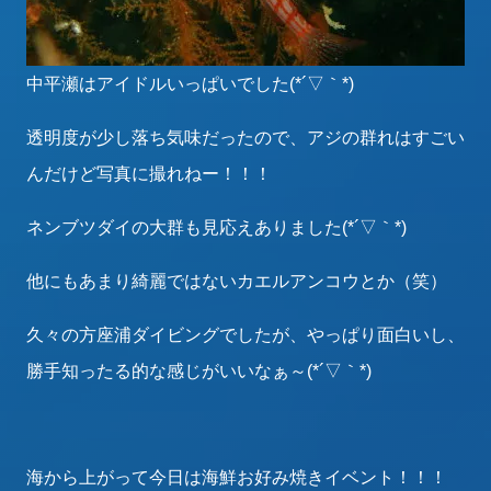
中平瀬はアイドルいっぱいでした(*´▽｀*)
透明度が少し落ち気味だったので、アジの群れはすごい
んだけど写真に撮れねー！！！
ネンブツダイの大群も見応えありました(*´▽｀*)
他にもあまり綺麗ではないカエルアンコウとか（笑）
久々の方座浦ダイビングでしたが、やっぱり面白いし、
勝手知ったる的な感じがいいなぁ～(*´▽｀*)
海から上がって今日は海鮮お好み焼きイベント！！！