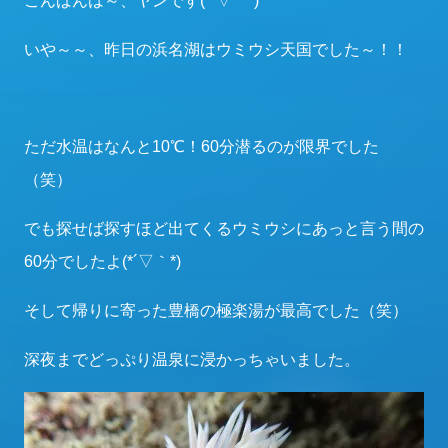
こんばんは～、ヤンです(*´▽｀*)
いや～～、昨日の浜名湖はウミウシ天国でした～！！
ただ水温はなんと10℃！60分潜るのが限界でした
（笑）
でも探せば探すほど出てくるウミウシにあっと言う間の
60分でしたよ(*´▽｀*)
そして帰りに寄った豊橋の極楽湯が最高でした（笑）
深夜までどっぷり温泉に浸かっちゃいました。