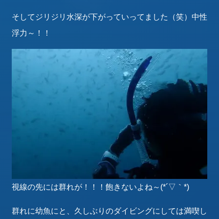
そしてジリジリ水深が下がっていってました（笑）中性
浮力～！！
視線の先には群れが！！！飽きないよね～(*´▽｀*)
群れに幼魚にと、久しぶりのダイビングにしては満喫し