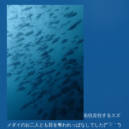
右往左往するスズ
メダイのお二人とも目を奪われっぱなしでした(*´▽｀*)