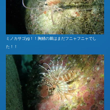
ミノカサゴyg！！胸鰭の棘はまだフニャフニャでし
た！！