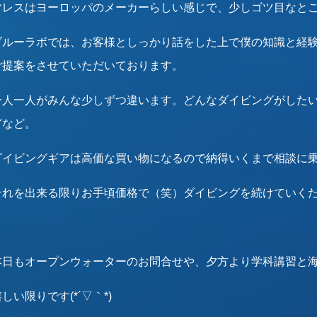
マレスはヨーロッパのメーカーらしい感じで、少しゴツ目なと
ブルーラボでは、お客様としっかり話をした上で僕の知識と経
ご提案をさせていただいております。
一人一人がみんな少しずつ違います。どんなダイビングがした
どなど。
ダイビングギアは高価な買い物になるので納得いくまで相談に
それを出来る限りお手頃価格で（笑）ダイビングを続けていく
本日もオープンウォーターのお問合せや、夕方より学科講習と
しい限りです(*´▽｀*)