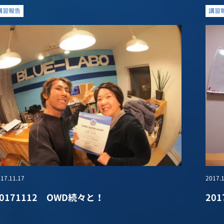
講習報告
講習
17.11.17
2017.1
20171112 OWD続々と！
20