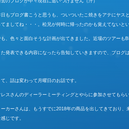
過去のブログが中々現在に追いつけません（汗）
昨日もブログ書こうと思うも、ついついたこ焼きをアテにヤスと
ってましてね・・・。松兄が何時に帰ったのかも覚えてないと
でも、色々と面白そうな計画が出てきました。近場のツアーもB
また発表できる内容になったら告知していきますので、ブログ
さて、話は変わって月曜日のお話です。
マレスさんのディーラーミーティングとやらに参加させてもら
メーカーさんは、もうすでに2018年の商品を出してきており
な感じです。