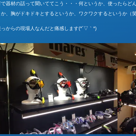
何で器材の話って聞いててこう・・・何というか、使ったらど
とか、胸がドキドキとするというか、ワクワクするというか（
根っからの現場人なんだと痛感します(*´▽｀*)