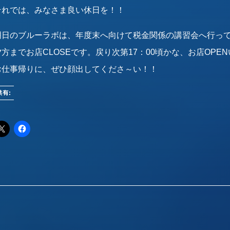
それでは、みなさま良い休日を！！
明日のブルーラボは、年度末へ向けて税金関係の講習会へ行っ
夕方までお店CLOSEです。戻り次第17：00頃かな、お店OPE
お仕事帰りに、ぜひ顔出してくださ～い！！
共有: